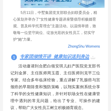
5月11日，中墅集团党支部联合妇联委员会，精
心策划并举办了“女性健康专题讲座暨倡导积极婚育
观、普及科学托育理念”主题活动。以温情举措，致
敬每一位坚守岗位、绽放光彩的女性员工，切实守
护“她”力量。
ZhongShu
Womens
专家团倾情开讲 健康知识送到身边
1
活动邀请到合肥白领安琪儿妇产医院党支部书
记刘金屏、主任医师周玉霞、主任医师刘克平三位
专家。结合多年临床经验，重点讲解了乳腺癌与宫
颈癌的早期筛查和预防策略，以翔实案例系统分享
了科学的女性健康知识，并针对职场女性在健康管
理中遇到的常见问题，给出了专业、可操作的建
议，帮助广大女性员工树立积极婚育观念。